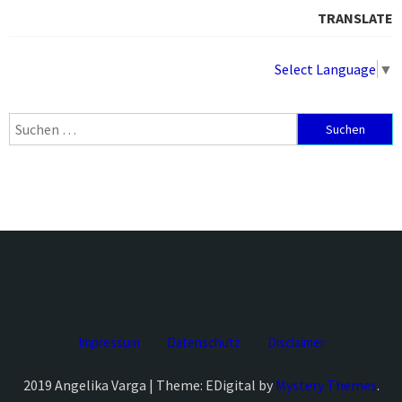
TRANSLATE
Select Language
▼
Suchen
nach:
Impressum
Datenschutz
Disclaimer
2019 Angelika Varga | Theme: EDigital by
Mystery Themes
.