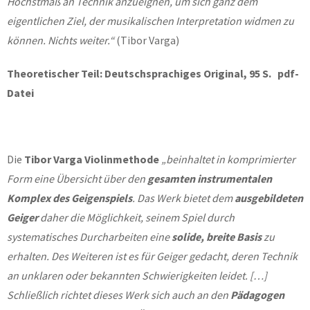
Höchstmaß an Technik anzueignen, um sich ganz dem
eigentlichen Ziel, der musikalischen Interpretation widmen zu
können. Nichts weiter.“
(Tibor Varga)
Theoretischer Teil: Deutschsprachiges Original, 95 S. pdf-
Datei
Die
Tibor Varga Violinmethode
„beinhaltet in komprimierter
Form eine Übersicht über den
gesamten instrumentalen
Komplex
des Geigenspiels
. Das Werk bietet dem
ausgebildeten
Geiger
daher die Möglichkeit, seinem Spiel durch
systematisches Durcharbeiten eine
solide, breite Basis
zu
erhalten. Des Weiteren ist es für Geiger gedacht, deren Technik
an unklaren oder bekannten Schwierigkeiten leidet. […]
Schließlich richtet dieses Werk sich auch an den
Pädagogen