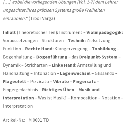
[…] wobei die vorliegenden Übungen [Vol. 1-7] dem Lehrer
ungeachtet ihres präzisen Systems große Freiheiten
einräumen.“
(Tibor Varga)
Inhalt
(Theoretischer Teil)
:
Instrument –
Violinpädagogik:
Voraussetzungen – Strukturen –
Technik:
Zielsetzung –
Funktion –
Rechte Hand:
Klangerzeugung –
Tonbildung
–
Bogenhaltung –
Bogenführung
– das
Dreipunkt-System
–
Dynamik – Stricharten –
Linke Hand:
Armstellung und
Handhaltung – Intonation –
Lagenwechsel
– Glissando –
Flageolett
– Pizzicato –
Vibrato
–
Fingersatz
–
Fingergedächtnis –
Richtiges Üben
–
Musik und
Interpretation
– Was ist Musik? – Komposition – Notation –
Interpretation
Artikel-Nr.: M 0001 TD