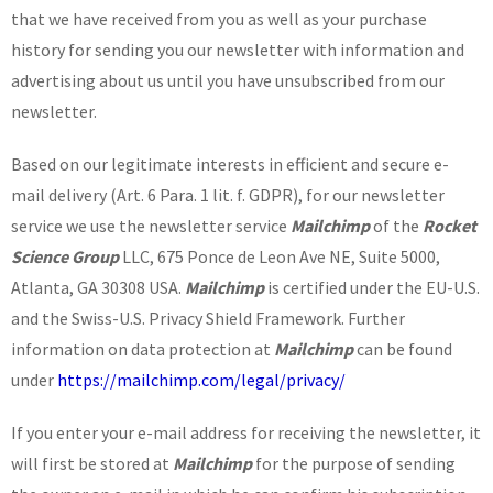
that we have received from you as well as your purchase
history for sending you our newsletter with information and
advertising about us until you have unsubscribed from our
newsletter.
Based on our legitimate interests in efficient and secure e-
mail delivery (Art. 6 Para. 1 lit. f. GDPR), for our newsletter
service we use the newsletter service
Mailchimp
of the
Rocket
Science Group
LLC, 675 Ponce de Leon Ave NE, Suite 5000,
Atlanta, GA 30308 USA.
Mailchimp
is certified under the EU-U.S.
and the Swiss-U.S. Privacy Shield Framework. Further
information on data protection at
Mailchimp
can be found
under
https://mailchimp.com/legal/privacy/
If you enter your e-mail address for receiving the newsletter, it
will first be stored at
Mailchimp
for the purpose of sending