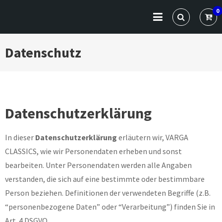
Skip
VARGA CLASSICS
Die Website für Profis und Künstler
0
to
content
Datenschutz
Datenschutzerklärung
In dieser
Datenschutzerklärung
erläutern wir, VARGA
CLASSICS, wie wir Personendaten erheben und sonst
bearbeiten. Unter Personendaten werden alle Angaben
verstanden, die sich auf eine bestimmte oder bestimmbare
Person beziehen. Definitionen der verwendeten Begriffe (z.B.
“personenbezogene Daten” oder “Verarbeitung”) finden Sie in
Art. 4 DSGVO.