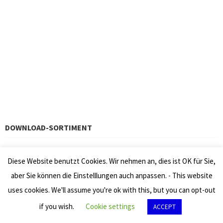
DOWNLOAD-SORTIMENT
Arrangements – Transcriptions
Diese Website benutzt Cookies. Wir nehmen an, dies ist OK für Sie,
Artistic Editions – Fingersätze
aber Sie können die Einstelllungen auch anpassen. - This website
Biographie
uses cookies. We'll assume you're ok with this, but you can opt-out
Kompositionen – Kadenzen
if you wish.
Cookie settings
ACCEPT
Violamethode