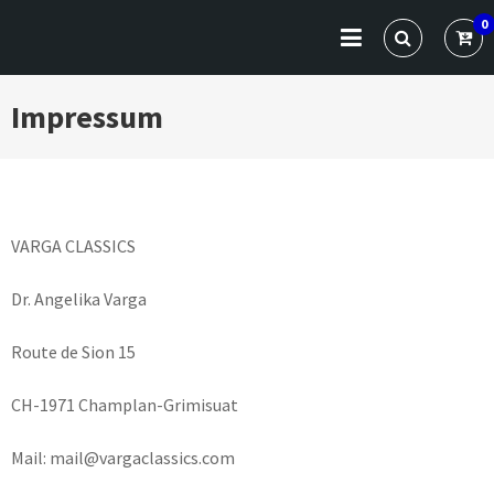
Skip
VARGA CLASSICS
Die Website für Profis und Künstler
0
to
content
Impressum
VARGA CLASSICS
Dr. Angelika Varga
Route de Sion 15
CH-1971 Champlan-Grimisuat
Mail: mail@vargaclassics.com