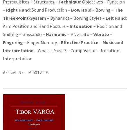
Prerequisites – Structures –
Technique:
Objectives – Function
–
Right Hand:
Sound Production –
Bow Hold
– Bowing –
The
Three-Point-System
– Dynamics – Bowing Styles –
Left Hand:
Arm Position and Hand Posture –
Intonation
– Position and
Shifting – Glissando –
Harmonic
– Pizzicato –
Vibrato
–
Fingering
– Finger Memory –
Effective Practice
–
Music and
Interpretation
– What is Music? – Composition – Notation –
Interpretation
Artikel-Nr.: M 0012 TE