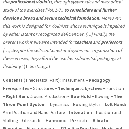
the
professional violinist
, through systematic and methodical
study of the exercises [Vol. 1-7],
to consolidate and further
develop
a
broad and secure technical foundation.
Moreover,
this work is designed for violinists whose technique is impaired
by either latent or recognized deficiencies.
[…] Finally, the
present work is likewise intended for
teachers
and
professors
[…] Despite the self-contained and systematic organization of
the exercises, they afford the teacher substantial pedagogical
flexibility.”
(Tibor Varga)
Contents
(Theoretical Part)
:
Instrument –
Pedagogy:
Prerequisites – Structures –
Technique:
Objectives – Function
–
Right Hand:
Sound Production –
Bow Hold
– Bowing –
The
Three-Point-System
– Dynamics – Bowing Styles –
Left Hand:
Arm Position and Hand Posture –
Intonation
– Position and
Shifting – Glissando –
Harmonic
– Pizzicato –
Vibrato
–
Fingering
– Finger Memory –
Effective Practice
–
Music and