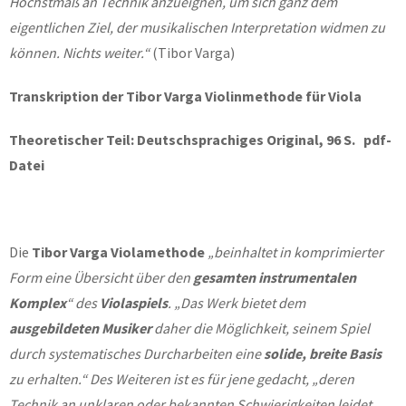
Höchstmaß an Technik anzueignen, um sich ganz dem
eigentlichen Ziel, der musikalischen Interpretation widmen zu
können. Nichts weiter.“
(Tibor Varga)
Transkription der Tibor Varga Violinmethode für Viola
Theoretischer Teil: Deutschsprachiges Original, 96 S. pdf-
Datei
Die
Tibor Varga Violamethode
„beinhaltet in komprimierter
Form eine Übersicht über den
gesamten instrumentalen
Komplex
“
des
Violaspiels
. „Das Werk bietet dem
ausgebildeten Musiker
daher die Möglichkeit, seinem Spiel
durch systematisches Durcharbeiten eine
solide, breite Basis
zu erhalten.“ Des Weiteren ist es für jene gedacht, „deren
Technik an unklaren oder bekannten Schwierigkeiten leidet.