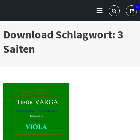
Skip
VARGA CLASSICS
Die Website für Profis und Künstler
0
to
content
Download Schlagwort:
3
Saiten