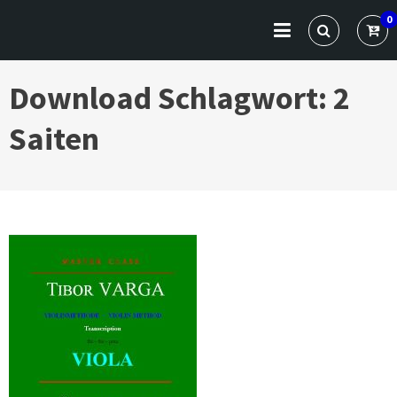
Skip
VARGA CLASSICS
Die Website für Profis und Künstler
0
to
content
Download Schlagwort:
2
Saiten