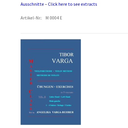
Ausschnitte – Click here to see extracts
Artikel-Nr.: M 0004 E