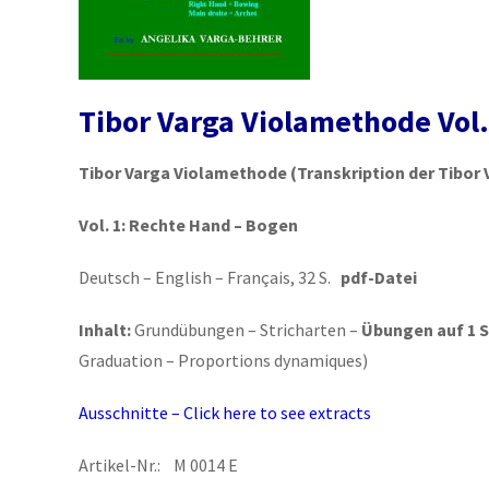
Tibor Varga Violamethode Vol.
Tibor Varga Violamethode
(Transkription der Tibor 
Vol. 1:
Rechte Hand – Bogen
Deutsch – English – Français, 32 S.
pdf-Datei
Inhalt:
Grundübungen – Stricharten –
Übungen auf 1 S
Graduation – Proportions dynamiques)
Ausschnitte – Click here to see extracts
Artikel-Nr.: M 0014 E