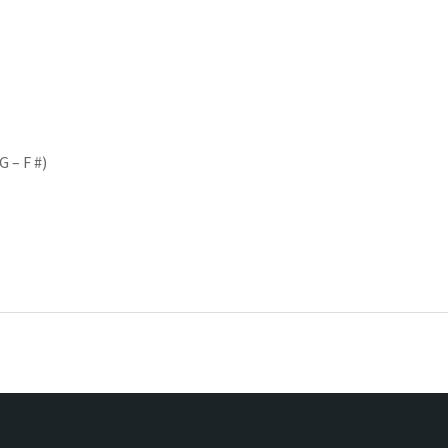
 – F #)