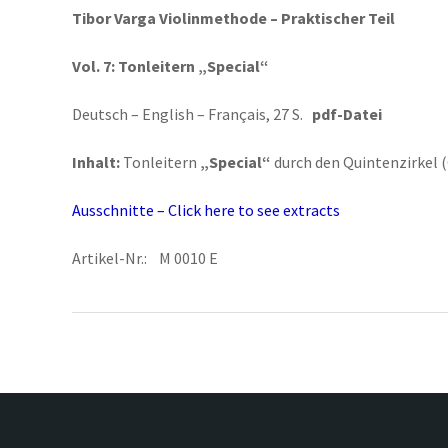
Tibor Varga Violinmethode – Praktischer Teil
Vol. 7:
Tonleitern „Special“
Deutsch – English – Français, 27 S.
pdf-Datei
Inhalt:
Tonleitern
„Special“
durch den Quintenzirkel (G
Ausschnitte – Click here to see extracts
Artikel-Nr.: M 0010 E