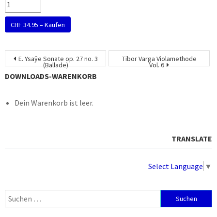
CHF 34.95 – Kaufen
Beitragsnavigation
E. Ysaÿe Sonate op. 27 no. 3
Tibor Varga Violamethode
(Ballade)
Vol. 6
DOWNLOADS-WARENKORB
Dein Warenkorb ist leer.
TRANSLATE
Select Language
▼
Suchen
nach: