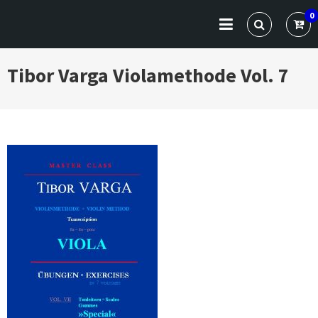
Skip
VARGA CLASSICS
Die Website für Profis und Künstler
0
to
content
Tibor Varga Violamethode Vol. 7