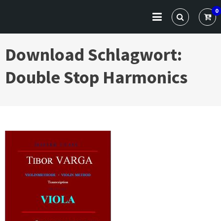
Skip
VARGA CLASSICS
Die Website für Profis und Künstler
0
to
content
Download Schlagwort:
Double Stop Harmonics