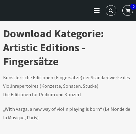
Skip
VARGA CLASSICS
Die Website für Profis und Künstler
0
to
content
Download Kategorie:
Artistic Editions -
Fingersätze
Künstlerische Editionen (Fingersätze) der Standardwerke des
Violinrepertoires (Konzerte, Sonaten, Stücke)
Die Editionen für Podium und Konzert
„With Varga, a new way of violin playing is born“ (Le Monde de
la Musique, Paris)