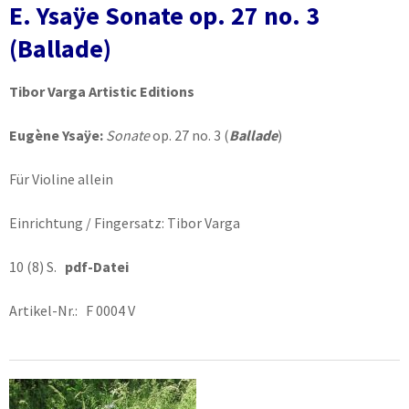
E. Ysaÿe Sonate op. 27 no. 3
(Ballade)
Tibor Varga Artistic Editions
Eugène Ysaÿe:
Sonate
op. 27 no. 3 (
Ballade
)
Für Violine allein
Einrichtung / Fingersatz: Tibor Varga
10 (8) S.
pdf-Datei
Artikel-Nr.: F 0004 V