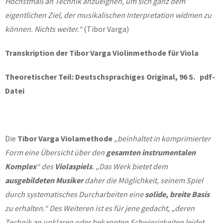
Höchstmaß an Technik anzueignen, um sich ganz dem
eigentlichen Ziel, der musikalischen Interpretation widmen zu
können. Nichts weiter.“
(Tibor Varga)
Transkription der Tibor Varga Violinmethode für Viola
Theoretischer Teil: Deutschsprachiges Original, 96 S. pdf-
Datei
Die
Tibor Varga Violamethode
„beinhaltet in komprimierter
Form eine Übersicht über den
gesamten instrumentalen
Komplex
“
des
Violaspiels
. „Das Werk bietet dem
ausgebildeten Musiker
daher die Möglichkeit, seinem Spiel
durch systematisches Durcharbeiten eine
solide, breite Basis
zu erhalten.“ Des Weiteren ist es für jene gedacht, „deren
Technik an unklaren oder bekannten Schwierigkeiten leidet.