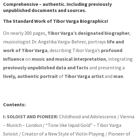
Comprehensive – authentic.
Including
previously
unpublished documents
and
sources
.
The Standard Work of Tibor Varga Biographics!
On nearly 300 pages,
Tibor
Varga’s designated biographer
,
musicologist Dr. Angelika Varga-Behrer, portrays
life and
work of
Tibor Varga
, describing Tibor Varga’s
profound
influence
on
music and musical interpretation
, integrating
previously unpublished data and facts
and presenting a
lively, authentic portrait
of
Tibor Varga artist
and
man
.
Contents:
I: SOLOIST AND PIONEER:
Childhood and Adolescence / Vienna
– Munich – London / “Tone like liquid Gold” – Tibor Varga
Soloist / Creator of a New Style of Violin Playing / Pioneer of