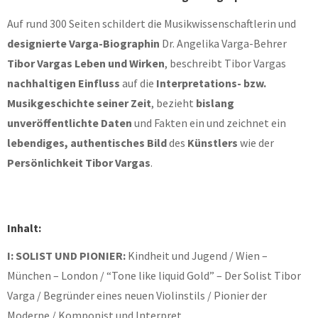
Auf rund 300 Seiten schildert die Musikwissenschaftlerin und
designierte Varga-Biographin
Dr. Angelika Varga-Behrer
Tibor Vargas Leben und Wirken
, beschreibt Tibor Vargas
nachhaltigen Einfluss
auf die
Interpretations- bzw.
Musikgeschichte seiner Zeit
, bezieht
bislang
unveröffentlichte Daten
und Fakten ein und zeichnet ein
lebendiges, authentisches Bild
des
Künstlers
wie der
Persönlichkeit Tibor Vargas
.
Inhalt:
I: SOLIST UND PIONIER:
Kindheit und Jugend / Wien –
München – London / “Tone like liquid Gold” – Der Solist Tibor
Varga / Begründer eines neuen Violinstils / Pionier der
Moderne / Komponist und Interpret