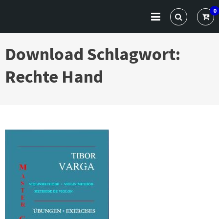
Skip
VARGA CLASSICS
Die Website für Profis und Künstler
0
to
content
Download Schlagwort:
Rechte Hand