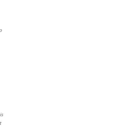
o
is
t