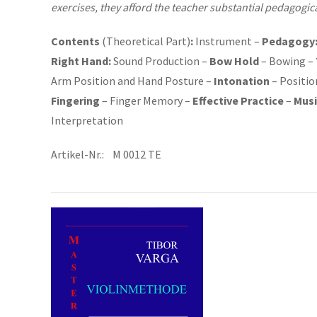
exercises, they afford the teacher substantial pedagogical
Contents
(Theoretical Part)
:
Instrument –
Pedagogy
Right Hand:
Sound Production –
Bow Hold
– Bowing –
Arm Position and Hand Posture –
Intonation
– Positio
Fingering
– Finger Memory –
Effective Practice
–
Musi
Interpretation
Artikel-Nr.: M 0012 TE