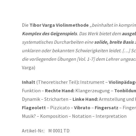
Die
Tibor Varga Violinmethode
„beinhaltet in komprim
Komplex
des Geigenspiels
. Das Werk bietet dem
ausgeb
systematisches Durcharbeiten eine
solide, breite Basis
z
unklaren oder bekannten Schwierigkeiten leidet. […] Sch
die vorliegenden Übungen [Vol. 1-7] dem Lehrer ungeac
Varga)
Inhalt
(Theoretischer Teil)
:
Instrument –
Violinpädag
Funktion –
Rechte Hand:
Klangerzeugung –
Tonbildu
Dynamik – Stricharten –
Linke Hand:
Armstellung und 
Flageolett
– Pizzicato –
Vibrato
–
Fingersatz
– Finge
Musik? – Komposition – Notation – Interpretation
Artikel-Nr.: M 0001 TD