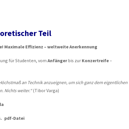
retischer Teil
e! Maximale Effizienz – weltweite Anerkennung
lung für Studenten, vom
Anfänger
bis zur
Konzertreife
–
in Höchstmaß an Technik anzueignen, um sich ganz dem eigentlichen
. Nichts weiter.“
(Tibor Varga)
la
S. pdf-Datei