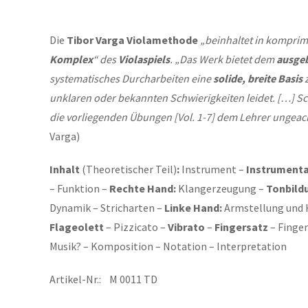
Die
Tibor Varga Violamethode
„beinhaltet in komprim
Komplex
“
des
Violaspiels
. „Das Werk bietet dem
ausgeb
systematisches Durcharbeiten eine
solide, breite Basis
z
unklaren oder bekannten Schwierigkeiten leidet. […] Sch
die vorliegenden Übungen [Vol. 1-7] dem Lehrer ungeac
Varga)
Inhalt
(Theoretischer Teil)
:
Instrument –
Instrumenta
– Funktion –
Rechte Hand:
Klangerzeugung –
Tonbild
Dynamik – Stricharten –
Linke Hand:
Armstellung und 
Flageolett
– Pizzicato –
Vibrato
–
Fingersatz
– Finge
Musik? – Komposition – Notation – Interpretation
Artikel-Nr.: M 0011 TD