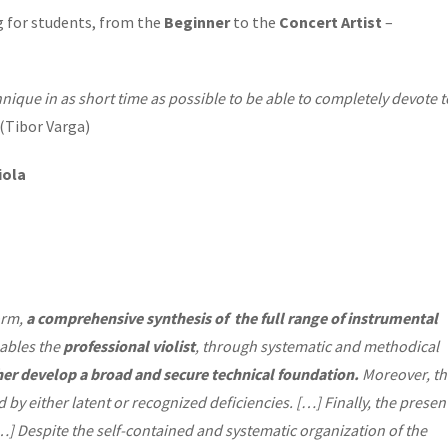
g for students, from the
Beginner
to the
Concert Artist
–
hnique in as short time as possible to be able to completely devote t
(Tibor Varga)
iola
orm,
a comprehensive synthesis of the full range
of instrumental
nables the
professional violist
, through systematic and methodical
her develop
a
broad and secure technical foundation.
Moreover, th
 by either latent or recognized deficiencies.
[…] Finally, the presen
] Despite the self-contained and systematic organization of the