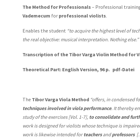
The Method for Professionals
– Professional trainin
Vademecum
for
professional violists
.
Enables the student
“to acquire the highest level of tec
the real objective: musical interpretation. Nothing else.”
Transcription of the Tibor Varga Violin Method for V
Theoretical Part: English Version, 96 p. pdf-Datei
The
Tibor Varga Viola Method
“offers, in condensed f
techniques involved in viola performance
. It thereby e
study of the exercises [Vol. 1-7],
to consolidate and furt
work is designed for violists whose technique is impaired
work is likewise intended for
teachers
and
professors
[…