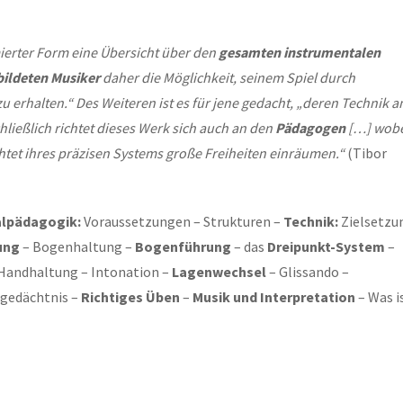
ierter Form eine Übersicht über den
gesamten instrumentalen
ildeten Musiker
daher die Möglichkeit, seinem Spiel durch
u erhalten.“ Des Weiteren ist es für jene gedacht, „deren Technik a
ließlich richtet dieses Werk sich auch an den
Pädagogen
[…] wobe
htet ihres präzisen Systems große Freiheiten einräumen.“
(Tibor
lpädagogik:
Voraussetzungen – Strukturen –
Technik:
Zielsetzu
ung
– Bogenhaltung –
Bogenführung
– das
Dreipunkt-System
–
Handhaltung – Intonation –
Lagenwechsel
– Glissando –
rgedächtnis –
Richtiges Üben
–
Musik und Interpretation
– Was i