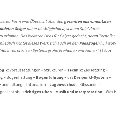
ierter Form eine Übersicht über den
gesamten instrumentalen
ildeten Geiger
daher die Möglichkeit, seinem Spiel durch
u erhalten. Des Weiteren ist es für Geiger gedacht, deren Technik a
ließlich richtet dieses Werk sich auch an den
Pädagogen
[…] wobe
htet ihres präzisen Systems große Freiheiten einräumen.“
(Tibor
ogik:
Voraussetzungen – Strukturen –
Technik:
Zielsetzung –
ng
– Bogenhaltung –
Bogenführung
– das
Dreipunkt-System
–
Handhaltung – Intonation –
Lagenwechsel
– Glissando –
rgedächtnis –
Richtiges Üben
–
Musik und Interpretation
– Was i