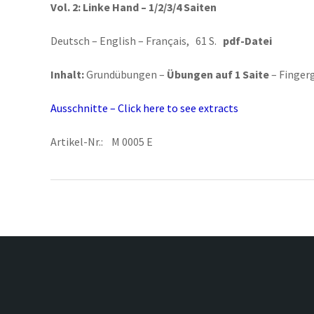
Vol. 2:
Linke Hand – 1/2/3/4 Saiten
Deutsch – English – Français, 61 S.
pdf-Datei
Inhalt:
Grundübungen –
Übungen auf 1 Saite
– Finger
Ausschnitte – Click here to see extracts
Artikel-Nr.: M 0005 E