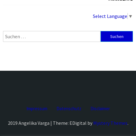
Select Language
▼
Suchen
nach:
Impressum
Datenschutz
Disclaimer
2019 Angelika Varga | Theme: EDigital by
Mystery Themes
.