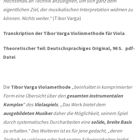
Höchstmaß an Technik anzueignen, um sich ganz dem
eigentlichen Ziel, der musikalischen Interpretation widmen zu
können. Nichts weiter.“
(Tibor Varga)
Transkription der Tibor Varga Violinmethode für Viola
Theoretischer Teil: Deutschsprachiges Original, 96 S. pdf-
Datei
Die
Tibor Varga Violamethode
„beinhaltet in komprimierter
Form eine Übersicht über den
gesamten instrumentalen
Komplex
“
des
Violaspiels
. „Das Werk bietet dem
ausgebildeten Musiker
daher die Möglichkeit, seinem Spiel
durch systematisches Durcharbeiten eine
solide, breite Basis
zu erhalten.“ Des Weiteren ist es für jene gedacht, „deren
Technik an unklaren oder bekannten Schwierigkeiten leidet.