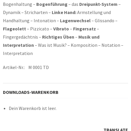
Bogenhaltung –
Bogenführung
– das
Dreipunkt-System
–
Dynamik – Stricharten –
Linke Hand:
Armstellung und
Handhaltung – Intonation –
Lagenwechsel
– Glissando –
Flageolett
– Pizzicato –
Vibrato
–
Fingersatz
–
Fingergedächtnis –
Richtiges Üben
–
Musik und
Interpretation
– Was ist Musik? – Komposition – Notation –
Interpretation
Artikel-Nr.: M 0001 TD
DOWNLOADS-WARENKORB
Dein Warenkorb ist leer.
TRANSLATE