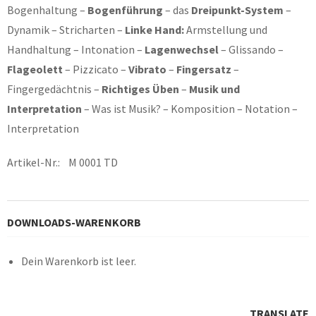
Bogenhaltung –
Bogenführung
– das
Dreipunkt-System
–
Dynamik – Stricharten –
Linke Hand:
Armstellung und
Handhaltung – Intonation –
Lagenwechsel
– Glissando –
Flageolett
– Pizzicato –
Vibrato
–
Fingersatz
–
Fingergedächtnis –
Richtiges Üben
–
Musik und
Interpretation
– Was ist Musik? – Komposition – Notation –
Interpretation
Artikel-Nr.: M 0001 TD
DOWNLOADS-WARENKORB
Dein Warenkorb ist leer.
TRANSLATE