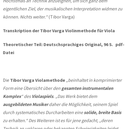
Höchstmaß an Technik anzueignen, um sich ganz dem
eigentlichen Ziel, der musikalischen Interpretation widmen zu
können. Nichts weiter.“
(Tibor Varga)
Transkription der Tibor Varga Violinmethode für Viola
Theoretischer Teil: Deutschsprachiges Original, 96 S. pdf-
Datei
Die
Tibor Varga Violamethode
„beinhaltet in komprimierter
Form eine Übersicht über den
gesamten instrumentalen
Komplex
“
des
Violaspiels
. „Das Werk bietet dem
ausgebildeten Musiker
daher die Möglichkeit, seinem Spiel
durch systematisches Durcharbeiten eine
solide, breite Basis
zu erhalten.“ Des Weiteren ist es für jene gedacht, „deren
Technik an unklaren oder bekannten Schwierigkeiten leidet.