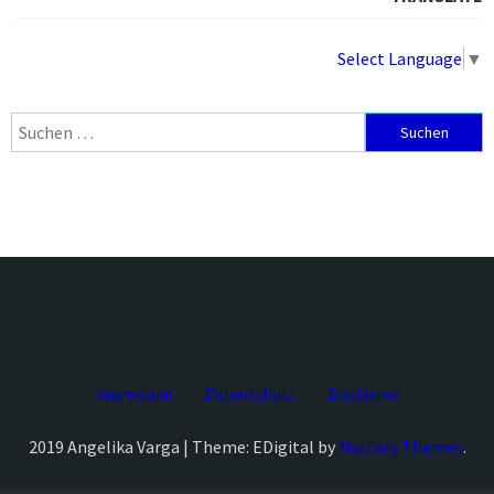
Select Language
▼
Suchen
nach:
Impressum
Datenschutz
Disclaimer
2019 Angelika Varga | Theme: EDigital by
Mystery Themes
.