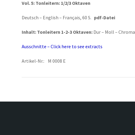
Vol. 5:
Tonleitern: 1/2/3 Oktaven
Deutsch – English – Français, 60 S.
pdf-Datei
Inhalt:
Tonleitern 1-2-3 Oktaven:
Dur – Moll – Chroma
Ausschnitte – Click here to see extracts
Artikel-Nr.: M 0008 E