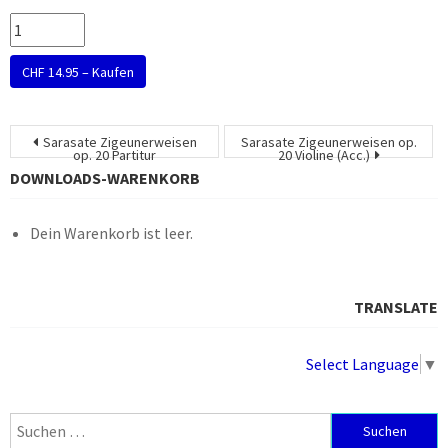
CHF 14.95 – Kaufen
Beitragsnavigation
Sarasate Zigeunerweisen
Sarasate Zigeunerweisen op.
op. 20 Partitur
20 Violine (Acc.)
DOWNLOADS-WARENKORB
Dein Warenkorb ist leer.
TRANSLATE
Select Language
▼
Suchen