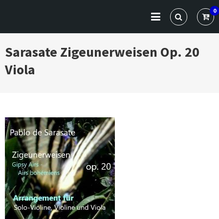
Skip
VARGA CLASSICS
Die Website für Profis und Künstler
0
to
content
Sarasate Zigeunerweisen Op. 20
Viola