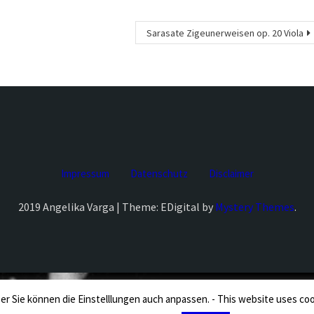
Sarasate Zigeunerweisen op. 20 Viola
Impressum
Datenschutz
Disclaimer
2019 Angelika Varga | Theme: EDigital by
Mystery Themes
.
er Sie können die Einstelllungen auch anpassen. - This website uses cooki