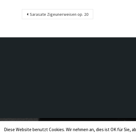
Beitragsnavigation
Sarasate Zigeunerweisen op. 20
Diese Website benutzt Cookies. Wir nehmen an, dies ist OK für Sie, ab