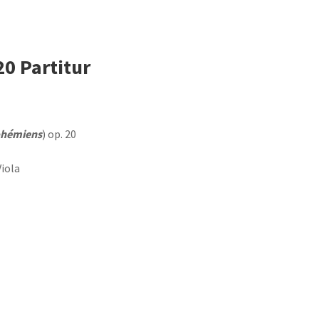
0 Partitur
ohémiens
) op. 20
Viola