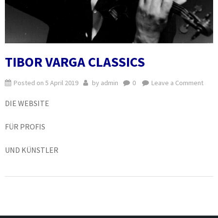
TIBOR VARGA CLASSICS
on
Posted on
5 April 2019
by
admin
0
Leave a Comment
TIBO
DIE WEBSITE
VAR
CLAS
FÜR PROFIS
UND KÜNSTLER