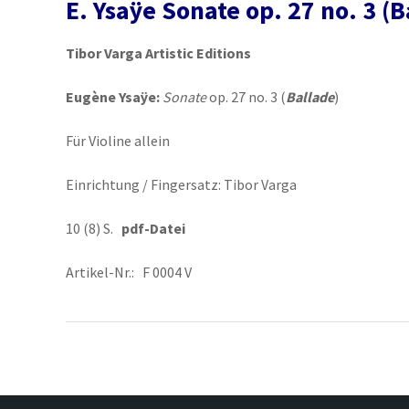
E. Ysaÿe Sonate op. 27 no. 3 (B
Tibor Varga Artistic Editions
Eugène Ysaÿe:
Sonate
op. 27 no. 3 (
Ballade
)
Für Violine allein
Einrichtung / Fingersatz: Tibor Varga
10 (8) S.
pdf-Datei
Artikel-Nr.: F 0004 V