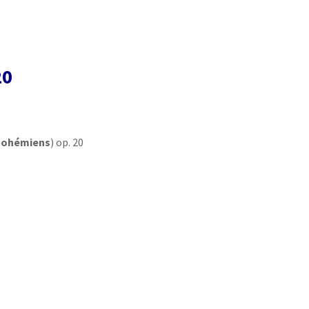
20
s Bohémiens
) op. 20