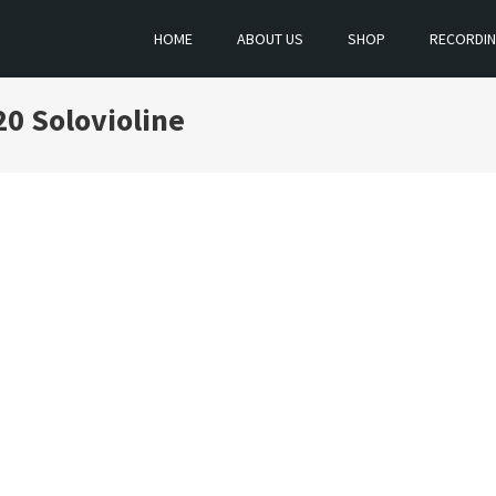
HOME
ABOUT US
SHOP
RECORDI
0 Solovioline