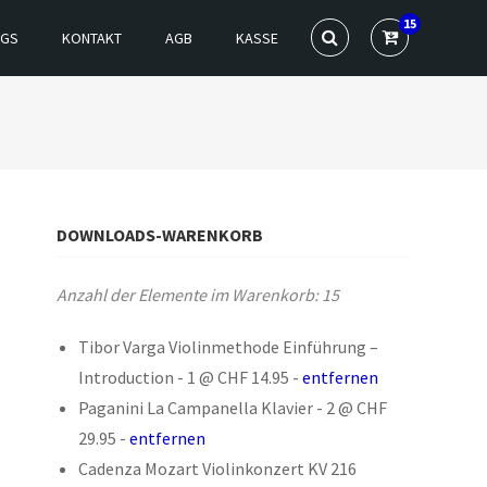
15
NGS
KONTAKT
AGB
KASSE
DOWNLOADS-WARENKORB
Anzahl der Elemente im Warenkorb:
15
Tibor Varga Violinmethode Einführung –
Introduction
-
1 @
CHF 14.95
-
entfernen
Paganini La Campanella Klavier
-
2 @
CHF
29.95
-
entfernen
Cadenza Mozart Violinkonzert KV 216