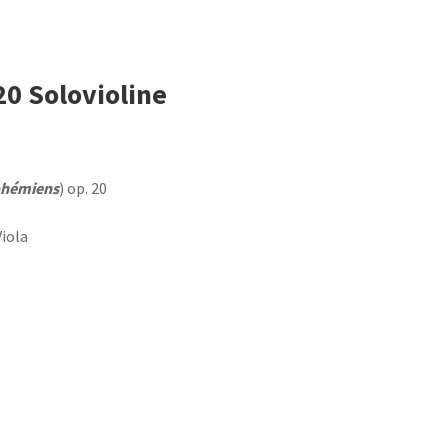
0 Solovioline
ohémiens
) op. 20
Viola