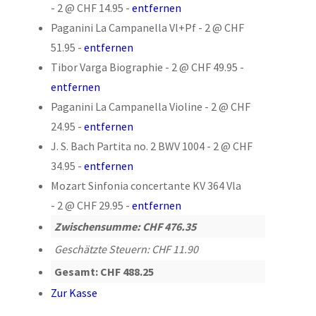
-
2 @
CHF 14.95
-
entfernen
Paganini La Campanella Vl+Pf
-
2 @
CHF
51.95
-
entfernen
Tibor Varga Biographie
-
2 @
CHF 49.95
-
entfernen
Paganini La Campanella Violine
-
2 @
CHF
24.95
-
entfernen
J. S. Bach Partita no. 2 BWV 1004
-
2 @
CHF
34.95
-
entfernen
Mozart Sinfonia concertante KV 364 Vla
-
2 @
CHF 29.95
-
entfernen
Zwischensumme:
CHF 476.35
Geschätzte Steuern:
CHF 11.90
Gesamt:
CHF 488.25
Zur Kasse