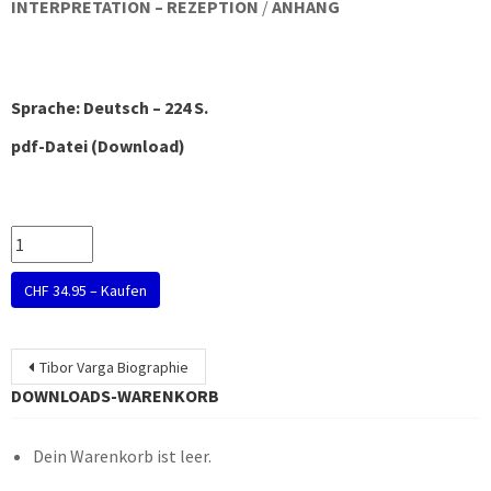
INTERPRETATION – REZEPTION
/
ANHANG
Sprache: Deutsch – 224 S.
pdf-Datei (Download)
CHF 34.95 – Kaufen
Beitragsnavigation
Tibor Varga Biographie
DOWNLOADS-WARENKORB
Dein Warenkorb ist leer.